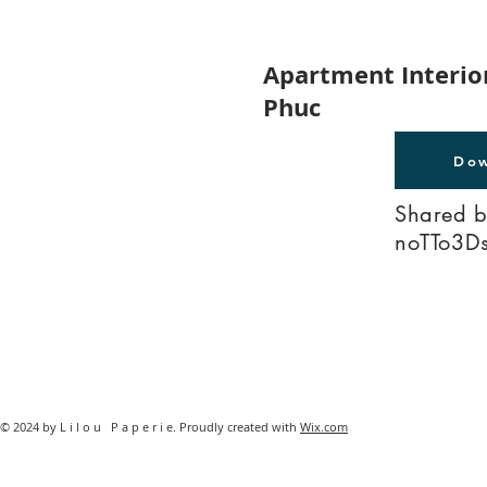
Apartment Interio
Phuc
Dow
Shared 
noTTo3D
© 2024 by L i l o u P a p e r i e. Proudly created with
Wix.com